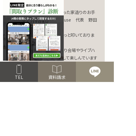
熊本の地にて、無垢材を使った家造りのお手
伝いをしている StoryHouse 代表 野田
です♪
学生時代からドラムをずーっと叩いておりま
す。
老人ホームや幼稚園、夏祭り会場やライブハ
ウスでセクシードラマーとして楽しんでいます
★
TEL
資料請求
一覧へもどる