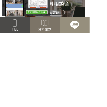
お家づくり無料相談会
オンライン相談可能
TEL
資料請求
Read more
FOLLOW US!
公式アプリ