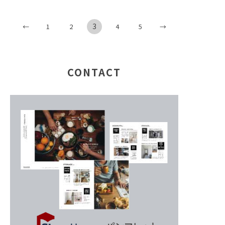
3
←
→
1
2
4
5
CONTACT